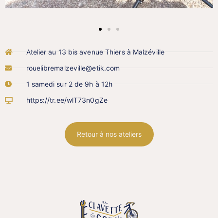
Atelier au 13 bis avenue Thiers à Malzéville
rouelibremalzeville@etik.com
1 samedi sur 2 de 9h à 12h
https://tr.ee/wlT73n0gZe
Retour à nos ateliers